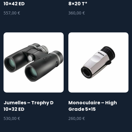
10×42 ED
8×20 T*
557,00
€
360,00
€
Jumelles – Trophy D
Monoculaire – High
10×32 ED
Grade 5×15
530,00
€
260,00
€