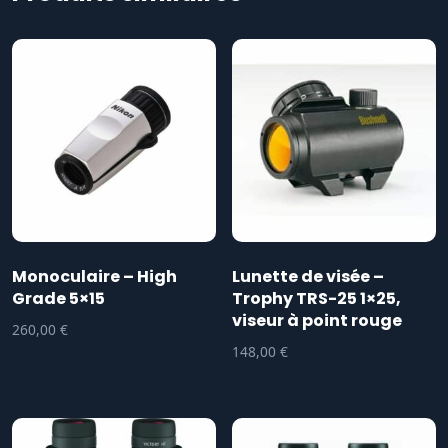
Monoculaire – High
Lunette de visée –
Grade 5×15
Trophy TRS-25 1×25,
viseur à point rouge
260,00
€
148,00
€