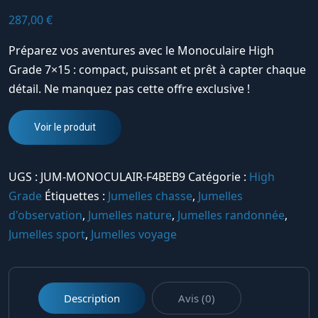
287,00
€
Préparez vos aventures avec le Monoculaire High
Grade 7×15 : compact, puissant et prêt à capter chaque
détail. Ne manquez pas cette offre exclusive !
Voir le produit
UGS :
JUM-MONOCULAIR-F4BEB9
Catégorie :
High
Grade
Étiquettes :
Jumelles chasse
,
Jumelles
d'observation
,
Jumelles nature
,
Jumelles randonnée
,
Jumelles sport
,
Jumelles voyage
Description
Avis (0)