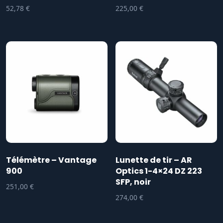
52,78
€
225,00
€
Télémètre – Vantage
Lunette de tir – AR
900
Optics 1-4×24 DZ 223
SFP, noir
251,00
€
274,00
€