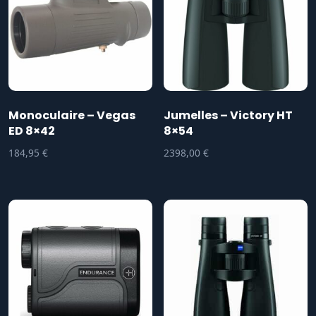
Monoculaire – Vegas
Jumelles – Victory HT
ED 8×42
8×54
184,95
€
2398,00
€