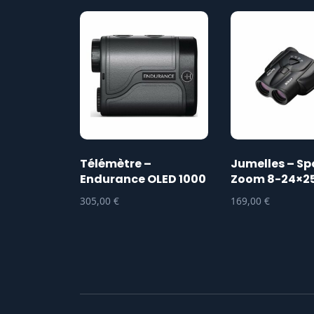
Télémètre –
Jumelles – Sp
Endurance OLED 1000
Zoom 8-24×25
305,00
€
169,00
€