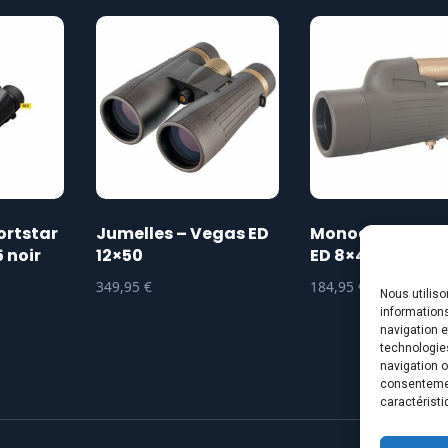
ortstar
Jumelles – Vegas ED
Monoculaire – 
 noir
12×50
ED 8×42
349,95
€
184,95
€
Nous utilis
informations
navigation e
technologie
navigation o
consentement
caractéristi