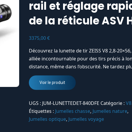
rail et réglage rapi
de la réticule ASV 
3375,00
€
Découvrez la lunette de tir ZEISS V8 2,8-20×56,
alliée incontournable pour des tirs précis à l
distance, même dans l’obscurité. Ne tardez plu
Voir le produit
UGS :
JUM-LUNETTEDET-840DFE
Catégorie :
V8
Étiquettes :
Jumelles chasse
,
Jumelles nature
,
Jumelles optique
,
Jumelles voyage