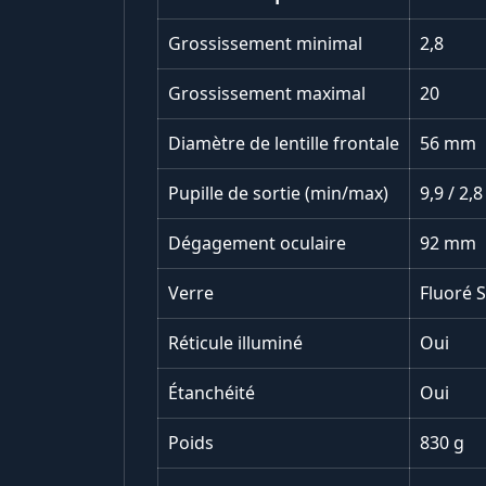
Grossissement minimal
2,8
Grossissement maximal
20
Diamètre de lentille frontale
56 mm
Pupille de sortie (min/max)
9,9 / 2
Dégagement oculaire
92 mm
Verre
Fluoré 
Réticule illuminé
Oui
Étanchéité
Oui
Poids
830 g