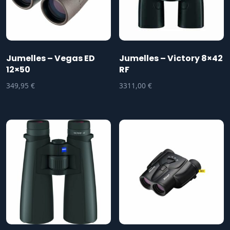
Jumelles – Vegas ED
Jumelles – Victory 8×42
12×50
RF
349,95
€
3311,00
€