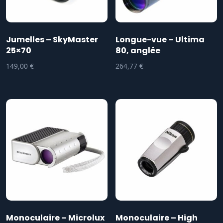
Jumelles – SkyMaster
Longue-vue – Ultima
25×70
80, anglée
149,00
€
264,77
€
Monoculaire – Microlux
Monoculaire – High