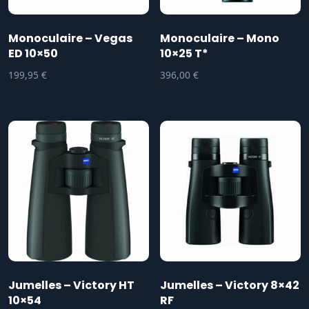
Monoculaire – Vegas
Monoculaire – Mono
ED 10×50
10×25 T*
199,95
€
396,00
€
Jumelles – Victory HT
Jumelles – Victory 8×42
10×54
RF