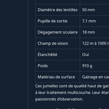
Diamètre des lentilles
50 mm
Pupille de sortie
7,1 mm
Dégagement oculaire
18 mm
Champ de vision
122 m à 1000 
Étanchéité
Oui
Poids
910 g
Matériau de surface
Gainage en c
Ces jumelles sont de qualité haut de ga
à leur traitement multicouche. Leur étan
passionnés d’observation.