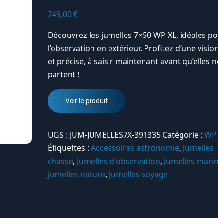
249,00
€
Découvrez les jumelles 7×50 WP-XL, idéales p
l’observation en extérieur. Profitez d’une vision
et précise, à saisir maintenant avant qu’elles n
partent !
Voir le produit
UGS :
JUM-JUMELLES7X-391335
Catégorie :
WP
Étiquettes :
Accessoires astronomie
,
Jumelles
chasse
,
Jumelles d'observation
,
Jumelles mari
Jumelles nature
,
Jumelles voyage