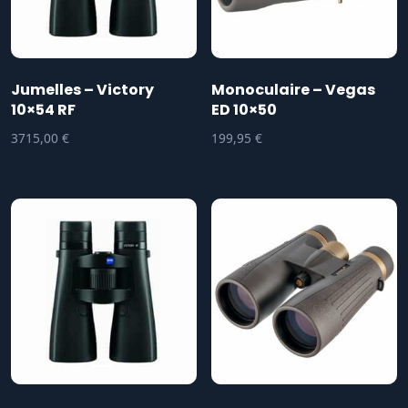
Jumelles – Victory
Monoculaire – Vegas
10×54 RF
ED 10×50
3715,00
€
199,95
€