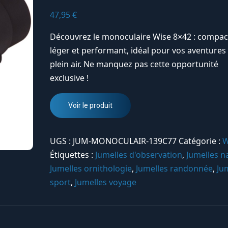
47,95
€
Découvrez le monoculaire Wise 8×42 : compac
léger et performant, idéal pour vos aventures
plein air. Ne manquez pas cette opportunité
exclusive !
Voir le produit
UGS :
JUM-MONOCULAIR-139C77
Catégorie :
W
Étiquettes :
Jumelles d'observation
,
Jumelles n
Jumelles ornithologie
,
Jumelles randonnée
,
Ju
sport
,
Jumelles voyage