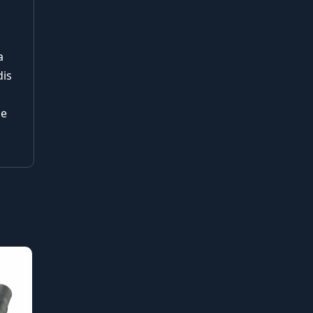
a
dis
ce