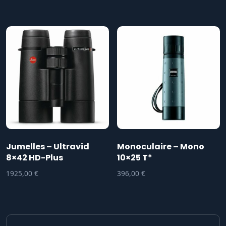
Jumelles – Ultravid
Monoculaire – Mono
8×42 HD-Plus
10×25 T*
1925,00
€
396,00
€